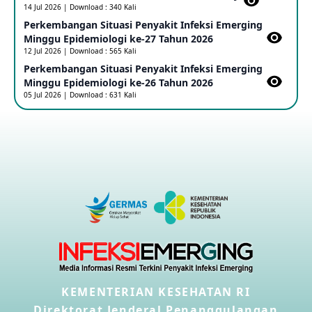
14 Jul 2026 | Download : 340 Kali
Perkembangan Situasi Penyakit Infeksi Emerging
Outbreak Penyakti Ebola di RD Kongo
Minggu Epidemiologi ke-27 Tahun 2026
16 May 2026
12 Jul 2026 | Download : 565 Kali
Perkembangan Situasi Penyakit Infeksi Emerging
Minggu Epidemiologi ke-26 Tahun 2026
Kasus Konfirmasi A(H5NN6) di Cina
05 Jul 2026 | Download : 631 Kali
08 May 2026
Update Penyakit Virus Hanta Tipe HPS di Kapal Pesiar MV
Hondius
08 May 2026
Penyakit virus Hanta di Kapal Pesiar Keberangkatan
Argentina
04 May 2026
Penyakit Meningokokus di Vietnam
KEMENTERIAN KESEHATAN RI
28 Apr 2026
Direktorat Jenderal Penanggulangan