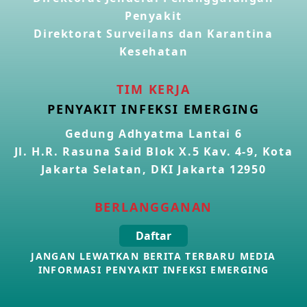
Penyakit
Kasus Konfirmasi Avian Influenza A(H5N1) Keempat di
Direktorat Surveilans dan Karantina
Kamboja
22 Apr 2026
Kesehatan
Informasi Penyakit POH VAU yang berkaitan dengan
TIM KERJA
CMNV
PENYAKIT INFEKSI EMERGING
21 Apr 2026
Gedung Adhyatma Lantai 6
Jl. H.R. Rasuna Said Blok X.5 Kav. 4-9, Kota
Kasus Konfirmasi Avian Influenza A(H9N2) di Italia
26 Mar 2026
Jakarta Selatan, DKI Jakarta 12950
BERLANGGANAN
Kasus Penyakit Meningokokus di Inggris
19 Mar 2026
Daftar
JANGAN LEWATKAN BERITA TERBARU MEDIA
Kasus Konfirmasi Avian Influenza A(H5N1) di Kamboja
INFORMASI PENYAKIT INFEKSI EMERGING
16 Mar 2026