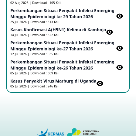
02 Aug 2026 | Download : 105 Kali
Perkembangan Situasi Penyakit Infeksi Emerging
Update Informasi PHEIC Penyakit Ebola
Minggu Epidemiologi ke-29 Tahun 2026
23 May 2026
25 Jul 2026 | Download : 513 Kali
Kasus Konfirmasi A(H5N1) Kelima di Kamboja​
14 Jul 2026 | Download : 322 Kali
Penetapan Outbreak Penyakit Ebola di RD Kongo dan
Uganda Sebagai PHEIC
Perkembangan Situasi Penyakit Infeksi Emerging
17 May 2026
Minggu Epidemiologi ke-27 Tahun 2026
12 Jul 2026 | Download : 535 Kali
Perkembangan Situasi Penyakit Infeksi Emerging
Outbreak Penyakti Ebola di RD Kongo
Minggu Epidemiologi ke-26 Tahun 2026
16 May 2026
05 Jul 2026 | Download : 609 Kali
Kasus Penyakit Virus Marburg di Uganda
05 Jul 2026 | Download : 246 Kali
Kasus Konfirmasi A(H5NN6) di Cina
08 May 2026
Update Penyakit Virus Hanta Tipe HPS di Kapal Pesiar MV
Hondius
08 May 2026