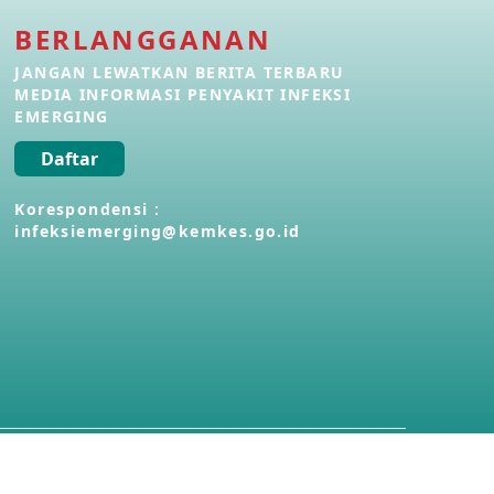
BERLANGGANAN
Penyakit Meningokokus di Vietnam
28 Apr 2026
JANGAN LEWATKAN BERITA TERBARU
MEDIA INFORMASI PENYAKIT INFEKSI
EMERGING
Kasus Konfirmasi Avian Influenza
A(H5N1) Keempat di Kamboja
Daftar
22 Apr 2026
Korespondensi :
infeksiemerging@kemkes.go.id
Informasi Penyakit POH VAU yang
berkaitan dengan CMNV
21 Apr 2026
Kasus Konfirmasi Avian Influenza
A(H9N2) di Italia
26 Mar 2026
Kasus Penyakit Meningokokus di
Inggris
19 Mar 2026