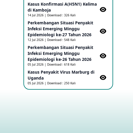
Kasus Konfirmasi A(H5N1) Kelima
di Kamboja​
Penetapan Outbreak Penyakit Ebola di
14 Jul 2026 | Download : 326 Kali
RD Kongo dan Uganda Sebagai PHEIC
Perkembangan Situasi Penyakit
17 May 2026
Infeksi Emerging Minggu
Epidemiologi ke-27 Tahun 2026
Outbreak Penyakti Ebola di RD Kongo
12 Jul 2026 | Download : 548 Kali
16 May 2026
Perkembangan Situasi Penyakit
Infeksi Emerging Minggu
Epidemiologi ke-26 Tahun 2026
Kasus Konfirmasi A(H5NN6) di Cina
05 Jul 2026 | Download : 618 Kali
08 May 2026
Kasus Penyakit Virus Marburg di
Uganda
05 Jul 2026 | Download : 250 Kali
Update Penyakit Virus Hanta Tipe HPS
di Kapal Pesiar MV Hondius
08 May 2026
Penyakit virus Hanta di Kapal Pesiar
Keberangkatan Argentina
04 May 2026