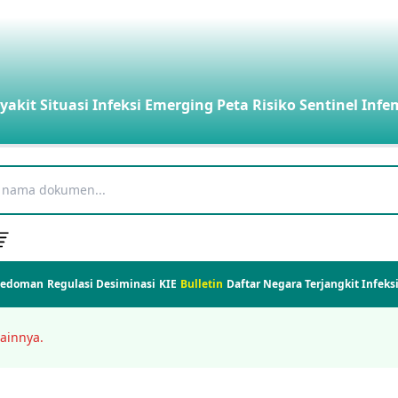
yakit
Situasi Infeksi Emerging
Peta Risiko
Sentinel Infe
Pedoman
Regulasi
Desiminasi
KIE
Bulletin
Daftar Negara Terjangkit Infek
ainnya.