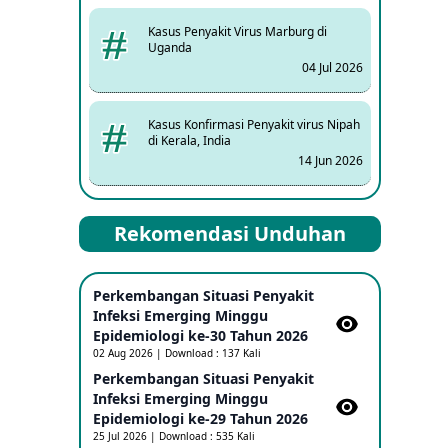
Kasus Penyakit Virus Marburg di
Uganda
04 Jul 2026
Kasus Konfirmasi Penyakit virus Nipah
di Kerala, India
14 Jun 2026
Kasus Dicurigai Penyakit virus Nipah di
Rekomendasi Unduhan
Kerala, India
12 Jun 2026
Perkembangan Situasi Penyakit
Mpox Clade 1b di Taiwan
Infeksi Emerging Minggu
25 May 2026
Epidemiologi ke-30 Tahun 2026
02 Aug 2026 | Download : 137 Kali
Perkembangan Situasi Penyakit
Update Informasi PHEIC Penyakit
Infeksi Emerging Minggu
Ebola
Epidemiologi ke-29 Tahun 2026
23 May 2026
25 Jul 2026 | Download : 535 Kali