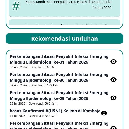
Kasus Konfirmasi Penyakit virus Nipah di Kerala, India
14 Jun 2026
Kasus Dicurigai Penyakit virus Nipah di Kerala, India
12 Jun 2026
Rekomendasi Unduhan
Mpox Clade 1b di Taiwan
Perkembangan Situasi Penyakit Infeksi Emerging
25 May 2026
Minggu Epidemiologi ke-31 Tahun 2026
09 Aug 2026 | Download : 63 Kali
Perkembangan Situasi Penyakit Infeksi Emerging
Update Informasi PHEIC Penyakit Ebola
Minggu Epidemiologi ke-30 Tahun 2026
23 May 2026
02 Aug 2026 | Download : 179 Kali
Perkembangan Situasi Penyakit Infeksi Emerging
Minggu Epidemiologi ke-29 Tahun 2026
Penetapan Outbreak Penyakit Ebola di RD Kongo dan
Uganda Sebagai PHEIC
25 Jul 2026 | Download : 565 Kali
17 May 2026
Kasus Konfirmasi A(H5N1) Kelima di Kamboja​
14 Jul 2026 | Download : 334 Kali
Perkembangan Situasi Penyakit Infeksi Emerging
Outbreak Penyakti Ebola di RD Kongo
Minggu Epidemiologi ke-27 Tahun 2026