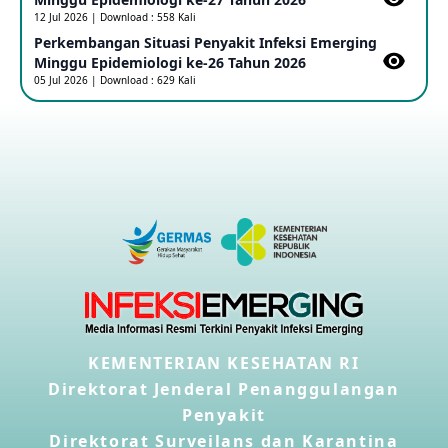
16 May 2026
12 Jul 2026 | Download : 558 Kali
Perkembangan Situasi Penyakit Infeksi Emerging
Minggu Epidemiologi ke-26 Tahun 2026
Kasus Konfirmasi A(H5NN6) di Cina
05 Jul 2026 | Download : 629 Kali
08 May 2026
Update Penyakit Virus Hanta Tipe HPS di Kapal Pesiar MV
Hondius
08 May 2026
Penyakit virus Hanta di Kapal Pesiar Keberangkatan
Argentina
04 May 2026
Penyakit Meningokokus di Vietnam
KEMENTERIAN KESEHATAN RI
28 Apr 2026
Direktorat Jenderal Penanggulangan
Penyakit
Kasus Konfirmasi Avian Influenza A(H5N1) Keempat di
Direktorat Surveilans dan Karantina
Kamboja