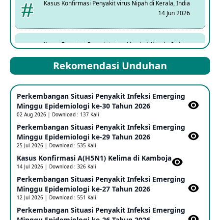
Kasus Konfirmasi Penyakit virus Nipah di Kerala, India
14 Jun 2026
Kasus Dicurigai Penyakit virus Nipah di Kerala, India
12 Jun 2026
Rekomendasi Unduhan
Mpox Clade 1b di Taiwan
Perkembangan Situasi Penyakit Infeksi Emerging
25 May 2026
Minggu Epidemiologi ke-30 Tahun 2026
02 Aug 2026 | Download : 137 Kali
Perkembangan Situasi Penyakit Infeksi Emerging
Update Informasi PHEIC Penyakit Ebola
Minggu Epidemiologi ke-29 Tahun 2026
23 May 2026
25 Jul 2026 | Download : 535 Kali
Kasus Konfirmasi A(H5N1) Kelima di Kamboja​
14 Jul 2026 | Download : 326 Kali
Penetapan Outbreak Penyakit Ebola di RD Kongo dan
Uganda Sebagai PHEIC
Perkembangan Situasi Penyakit Infeksi Emerging
17 May 2026
Minggu Epidemiologi ke-27 Tahun 2026
12 Jul 2026 | Download : 551 Kali
Perkembangan Situasi Penyakit Infeksi Emerging
Outbreak Penyakti Ebola di RD Kongo
Minggu Epidemiologi ke-26 Tahun 2026