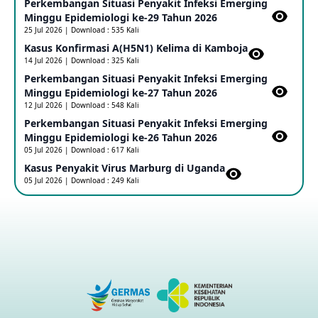
Perkembangan Situasi Penyakit Infeksi Emerging
Update Informasi PHEIC Penyakit Ebola
Minggu Epidemiologi ke-29 Tahun 2026
23 May 2026
25 Jul 2026 | Download : 535 Kali
Kasus Konfirmasi A(H5N1) Kelima di Kamboja​
14 Jul 2026 | Download : 325 Kali
Penetapan Outbreak Penyakit Ebola di RD Kongo dan
Uganda Sebagai PHEIC
Perkembangan Situasi Penyakit Infeksi Emerging
17 May 2026
Minggu Epidemiologi ke-27 Tahun 2026
12 Jul 2026 | Download : 548 Kali
Perkembangan Situasi Penyakit Infeksi Emerging
Outbreak Penyakti Ebola di RD Kongo
Minggu Epidemiologi ke-26 Tahun 2026
16 May 2026
05 Jul 2026 | Download : 617 Kali
Kasus Penyakit Virus Marburg di Uganda
05 Jul 2026 | Download : 249 Kali
Kasus Konfirmasi A(H5NN6) di Cina
08 May 2026
Update Penyakit Virus Hanta Tipe HPS di Kapal Pesiar MV
Hondius
08 May 2026
Penyakit virus Hanta di Kapal Pesiar Keberangkatan