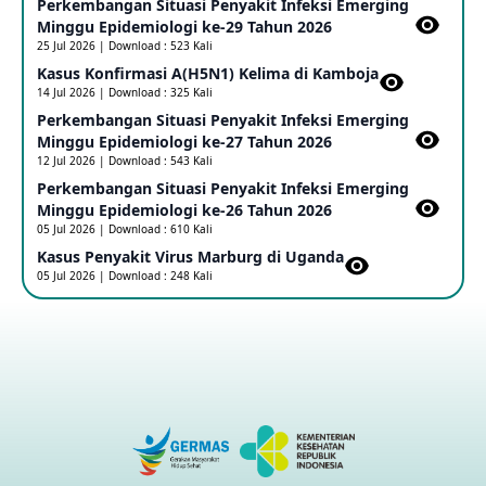
Perkembangan Situasi Penyakit Infeksi Emerging
Update Informasi PHEIC Penyakit Ebola
Minggu Epidemiologi ke-29 Tahun 2026
23 May 2026
25 Jul 2026 | Download : 523 Kali
Kasus Konfirmasi A(H5N1) Kelima di Kamboja​
14 Jul 2026 | Download : 325 Kali
Penetapan Outbreak Penyakit Ebola di RD Kongo dan
Uganda Sebagai PHEIC
Perkembangan Situasi Penyakit Infeksi Emerging
17 May 2026
Minggu Epidemiologi ke-27 Tahun 2026
12 Jul 2026 | Download : 543 Kali
Perkembangan Situasi Penyakit Infeksi Emerging
Outbreak Penyakti Ebola di RD Kongo
Minggu Epidemiologi ke-26 Tahun 2026
16 May 2026
05 Jul 2026 | Download : 610 Kali
Kasus Penyakit Virus Marburg di Uganda
05 Jul 2026 | Download : 248 Kali
Kasus Konfirmasi A(H5NN6) di Cina
08 May 2026
Update Penyakit Virus Hanta Tipe HPS di Kapal Pesiar MV
Hondius
08 May 2026
Penyakit virus Hanta di Kapal Pesiar Keberangkatan