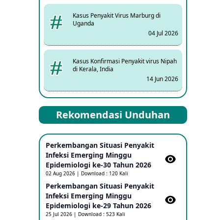
Kasus Penyakit Virus Marburg di
Uganda
04 Jul 2026
Kasus Konfirmasi Penyakit virus Nipah
di Kerala, India
14 Jun 2026
Kasus Dicurigai Penyakit virus Nipah di
Rekomendasi Unduhan
Kerala, India
12 Jun 2026
Perkembangan Situasi Penyakit
Mpox Clade 1b di Taiwan
Infeksi Emerging Minggu
25 May 2026
Epidemiologi ke-30 Tahun 2026
02 Aug 2026 | Download : 120 Kali
Perkembangan Situasi Penyakit
Update Informasi PHEIC Penyakit
Infeksi Emerging Minggu
Ebola
Epidemiologi ke-29 Tahun 2026
23 May 2026
25 Jul 2026 | Download : 523 Kali