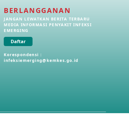
BERLANGGANAN
Penyakit Meningokokus di Vietnam
28 Apr 2026
JANGAN LEWATKAN BERITA TERBARU
MEDIA INFORMASI PENYAKIT INFEKSI
EMERGING
Kasus Konfirmasi Avian Influenza
A(H5N1) Keempat di Kamboja
Daftar
22 Apr 2026
Korespondensi :
infeksiemerging@kemkes.go.id
Informasi Penyakit POH VAU yang
berkaitan dengan CMNV
21 Apr 2026
Kasus Konfirmasi Avian Influenza
A(H9N2) di Italia
26 Mar 2026
Kasus Penyakit Meningokokus di
Inggris
19 Mar 2026