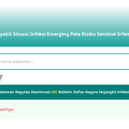
yakit
Situasi Infeksi Emerging
Peta Risiko
Sentinel Infe
Pedoman
Regulasi
Desiminasi
KIE
Bulletin
Daftar Negara Terjangkit Infek
ainnya.