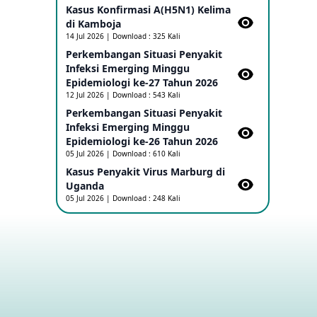
Kasus Konfirmasi A(H5N1) Kelima
di Kamboja​
Penetapan Outbreak Penyakit Ebola di
14 Jul 2026 | Download : 325 Kali
RD Kongo dan Uganda Sebagai PHEIC
Perkembangan Situasi Penyakit
17 May 2026
Infeksi Emerging Minggu
Epidemiologi ke-27 Tahun 2026
Outbreak Penyakti Ebola di RD Kongo
12 Jul 2026 | Download : 543 Kali
16 May 2026
Perkembangan Situasi Penyakit
Infeksi Emerging Minggu
Epidemiologi ke-26 Tahun 2026
Kasus Konfirmasi A(H5NN6) di Cina
05 Jul 2026 | Download : 610 Kali
08 May 2026
Kasus Penyakit Virus Marburg di
Uganda
05 Jul 2026 | Download : 248 Kali
Update Penyakit Virus Hanta Tipe HPS
di Kapal Pesiar MV Hondius
08 May 2026
Penyakit virus Hanta di Kapal Pesiar
Keberangkatan Argentina
04 May 2026