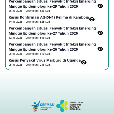
Perkembangan Situasi Penyakit Infeksi Emerging
Update Informasi PHEIC Penyakit Ebola
Minggu Epidemiologi ke-29 Tahun 2026
23 May 2026
25 Jul 2026 | Download : 523 Kali
Kasus Konfirmasi A(H5N1) Kelima di Kamboja​
14 Jul 2026 | Download : 325 Kali
Penetapan Outbreak Penyakit Ebola di RD Kongo dan
Uganda Sebagai PHEIC
Perkembangan Situasi Penyakit Infeksi Emerging
17 May 2026
Minggu Epidemiologi ke-27 Tahun 2026
12 Jul 2026 | Download : 543 Kali
Perkembangan Situasi Penyakit Infeksi Emerging
Outbreak Penyakti Ebola di RD Kongo
Minggu Epidemiologi ke-26 Tahun 2026
16 May 2026
05 Jul 2026 | Download : 610 Kali
Kasus Penyakit Virus Marburg di Uganda
05 Jul 2026 | Download : 248 Kali
Kasus Konfirmasi A(H5NN6) di Cina
08 May 2026
Update Penyakit Virus Hanta Tipe HPS di Kapal Pesiar MV
Hondius
08 May 2026
Penyakit virus Hanta di Kapal Pesiar Keberangkatan