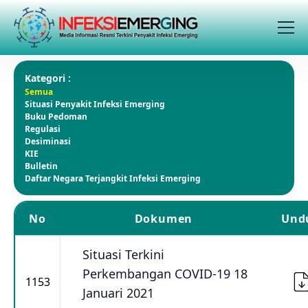
Kategori :
Semua
Situasi Penyakit Infeksi Emerging
Buku Pedoman
Regulasi
Desiminasi
KIE
Bulletin
Daftar Negara Terjangkit Infeksi Emerging
No
Dokumen
Und
Situasi Terkini
Perkembangan COVID-19 18
1153
Januari 2021