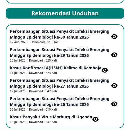
Kasus Dicurigai Penyakit virus Nipah di Kerala, India
12 Jun 2026
Rekomendasi Unduhan
Mpox Clade 1b di Taiwan
Perkembangan Situasi Penyakit Infeksi Emerging
25 May 2026
Minggu Epidemiologi ke-30 Tahun 2026
02 Aug 2026 | Download : 115 Kali
Perkembangan Situasi Penyakit Infeksi Emerging
Update Informasi PHEIC Penyakit Ebola
Minggu Epidemiologi ke-29 Tahun 2026
23 May 2026
25 Jul 2026 | Download : 520 Kali
Kasus Konfirmasi A(H5N1) Kelima di Kamboja​
14 Jul 2026 | Download : 323 Kali
Penetapan Outbreak Penyakit Ebola di RD Kongo dan
Uganda Sebagai PHEIC
Perkembangan Situasi Penyakit Infeksi Emerging
17 May 2026
Minggu Epidemiologi ke-27 Tahun 2026
12 Jul 2026 | Download : 542 Kali
Perkembangan Situasi Penyakit Infeksi Emerging
Outbreak Penyakti Ebola di RD Kongo
Minggu Epidemiologi ke-26 Tahun 2026
16 May 2026
05 Jul 2026 | Download : 610 Kali
Kasus Penyakit Virus Marburg di Uganda
05 Jul 2026 | Download : 247 Kali
Kasus Konfirmasi A(H5NN6) di Cina