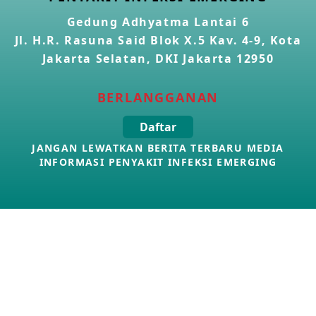
21 Apr 2026
Gedung Adhyatma Lantai 6
Jl. H.R. Rasuna Said Blok X.5 Kav. 4-9, Kota
Kasus Konfirmasi Avian Influenza A(H9N2) di Italia
Jakarta Selatan, DKI Jakarta 12950
26 Mar 2026
BERLANGGANAN
Kasus Penyakit Meningokokus di Inggris
Daftar
19 Mar 2026
JANGAN LEWATKAN BERITA TERBARU MEDIA
INFORMASI PENYAKIT INFEKSI EMERGING
Kasus Konfirmasi Avian Influenza A(H5N1) di Kamboja
16 Mar 2026
Suspek Penyakit Virus Ebola di RD Kongo
11 Mar 2026
Kasus A(H5N1) Pertama di Kamboja Tahun 2026
16 Feb 2026