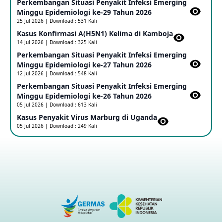
Perkembangan Situasi Penyakit Infeksi Emerging
Update Informasi PHEIC Penyakit Ebola
Minggu Epidemiologi ke-29 Tahun 2026
23 May 2026
25 Jul 2026 | Download : 531 Kali
Kasus Konfirmasi A(H5N1) Kelima di Kamboja​
14 Jul 2026 | Download : 325 Kali
Penetapan Outbreak Penyakit Ebola di RD Kongo dan
Uganda Sebagai PHEIC
Perkembangan Situasi Penyakit Infeksi Emerging
17 May 2026
Minggu Epidemiologi ke-27 Tahun 2026
12 Jul 2026 | Download : 548 Kali
Perkembangan Situasi Penyakit Infeksi Emerging
Outbreak Penyakti Ebola di RD Kongo
Minggu Epidemiologi ke-26 Tahun 2026
16 May 2026
05 Jul 2026 | Download : 613 Kali
Kasus Penyakit Virus Marburg di Uganda
05 Jul 2026 | Download : 249 Kali
Kasus Konfirmasi A(H5NN6) di Cina
08 May 2026
Update Penyakit Virus Hanta Tipe HPS di Kapal Pesiar MV
Hondius
08 May 2026
Penyakit virus Hanta di Kapal Pesiar Keberangkatan