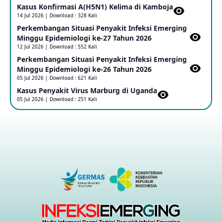
Kasus Konfirmasi A(H5N1) Kelima di Kamboja​
14 Jul 2026 | Download : 328 Kali
Penetapan Outbreak Penyakit Ebola di RD Kongo dan
Uganda Sebagai PHEIC
Perkembangan Situasi Penyakit Infeksi Emerging
17 May 2026
Minggu Epidemiologi ke-27 Tahun 2026
12 Jul 2026 | Download : 552 Kali
Perkembangan Situasi Penyakit Infeksi Emerging
Outbreak Penyakti Ebola di RD Kongo
Minggu Epidemiologi ke-26 Tahun 2026
16 May 2026
05 Jul 2026 | Download : 621 Kali
Kasus Penyakit Virus Marburg di Uganda
05 Jul 2026 | Download : 251 Kali
Kasus Konfirmasi A(H5NN6) di Cina
08 May 2026
Update Penyakit Virus Hanta Tipe HPS di Kapal Pesiar MV
Hondius
08 May 2026
Penyakit virus Hanta di Kapal Pesiar Keberangkatan
Argentina
04 May 2026