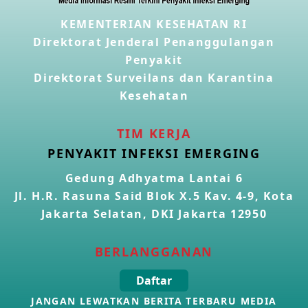
KEMENTERIAN KESEHATAN RI
Penyakit Meningokokus di Vietnam
28 Apr 2026
Direktorat Jenderal Penanggulangan
Penyakit
Direktorat Surveilans dan Karantina
Kasus Konfirmasi Avian Influenza A(H5N1) Keempat di
Kamboja
Kesehatan
22 Apr 2026
TIM KERJA
Informasi Penyakit POH VAU yang berkaitan dengan
PENYAKIT INFEKSI EMERGING
CMNV
21 Apr 2026
Gedung Adhyatma Lantai 6
Jl. H.R. Rasuna Said Blok X.5 Kav. 4-9, Kota
Kasus Konfirmasi Avian Influenza A(H9N2) di Italia
Jakarta Selatan, DKI Jakarta 12950
26 Mar 2026
BERLANGGANAN
Kasus Penyakit Meningokokus di Inggris
Daftar
19 Mar 2026
JANGAN LEWATKAN BERITA TERBARU MEDIA