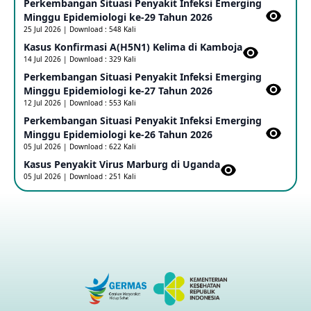
Perkembangan Situasi Penyakit Infeksi Emerging
Update Informasi PHEIC Penyakit Ebola
Minggu Epidemiologi ke-29 Tahun 2026
23 May 2026
25 Jul 2026 | Download : 548 Kali
Kasus Konfirmasi A(H5N1) Kelima di Kamboja​
14 Jul 2026 | Download : 329 Kali
Penetapan Outbreak Penyakit Ebola di RD Kongo dan
Uganda Sebagai PHEIC
Perkembangan Situasi Penyakit Infeksi Emerging
17 May 2026
Minggu Epidemiologi ke-27 Tahun 2026
12 Jul 2026 | Download : 553 Kali
Perkembangan Situasi Penyakit Infeksi Emerging
Outbreak Penyakti Ebola di RD Kongo
Minggu Epidemiologi ke-26 Tahun 2026
16 May 2026
05 Jul 2026 | Download : 622 Kali
Kasus Penyakit Virus Marburg di Uganda
05 Jul 2026 | Download : 251 Kali
Kasus Konfirmasi A(H5NN6) di Cina
08 May 2026
Update Penyakit Virus Hanta Tipe HPS di Kapal Pesiar MV
Hondius
08 May 2026
Penyakit virus Hanta di Kapal Pesiar Keberangkatan