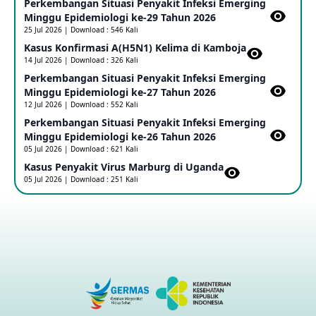
Perkembangan Situasi Penyakit Infeksi Emerging
Update Informasi PHEIC Penyakit Ebola
Minggu Epidemiologi ke-29 Tahun 2026
23 May 2026
25 Jul 2026 | Download : 546 Kali
Kasus Konfirmasi A(H5N1) Kelima di Kamboja​
14 Jul 2026 | Download : 326 Kali
Penetapan Outbreak Penyakit Ebola di RD Kongo dan
Uganda Sebagai PHEIC
Perkembangan Situasi Penyakit Infeksi Emerging
17 May 2026
Minggu Epidemiologi ke-27 Tahun 2026
12 Jul 2026 | Download : 552 Kali
Perkembangan Situasi Penyakit Infeksi Emerging
Outbreak Penyakti Ebola di RD Kongo
Minggu Epidemiologi ke-26 Tahun 2026
16 May 2026
05 Jul 2026 | Download : 621 Kali
Kasus Penyakit Virus Marburg di Uganda
05 Jul 2026 | Download : 251 Kali
Kasus Konfirmasi A(H5NN6) di Cina
08 May 2026
Update Penyakit Virus Hanta Tipe HPS di Kapal Pesiar MV
Hondius
08 May 2026
Penyakit virus Hanta di Kapal Pesiar Keberangkatan