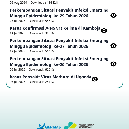
02 Aug 2026 | Download : 156 Kali
Perkembangan Situasi Penyakit Infeksi Emerging
Update Informasi PHEIC Penyakit Ebola
Minggu Epidemiologi ke-29 Tahun 2026
23 May 2026
25 Jul 2026 | Download : 553 Kali
Kasus Konfirmasi A(H5N1) Kelima di Kamboja​
14 Jul 2026 | Download : 329 Kali
Penetapan Outbreak Penyakit Ebola di RD Kongo dan
Uganda Sebagai PHEIC
Perkembangan Situasi Penyakit Infeksi Emerging
17 May 2026
Minggu Epidemiologi ke-27 Tahun 2026
12 Jul 2026 | Download : 554 Kali
Perkembangan Situasi Penyakit Infeksi Emerging
Outbreak Penyakti Ebola di RD Kongo
Minggu Epidemiologi ke-26 Tahun 2026
16 May 2026
05 Jul 2026 | Download : 623 Kali
Kasus Penyakit Virus Marburg di Uganda
05 Jul 2026 | Download : 251 Kali
Kasus Konfirmasi A(H5NN6) di Cina
08 May 2026
Update Penyakit Virus Hanta Tipe HPS di Kapal Pesiar MV
Hondius
08 May 2026