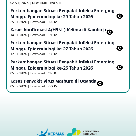
02 Aug 2026 | Download : 160 Kali
Perkembangan Situasi Penyakit Infeksi Emerging
Update Informasi PHEIC Penyakit Ebola
Minggu Epidemiologi ke-29 Tahun 2026
23 May 2026
25 Jul 2026 | Download : 556 Kali
Kasus Konfirmasi A(H5N1) Kelima di Kamboja​
14 Jul 2026 | Download : 330 Kali
Penetapan Outbreak Penyakit Ebola di RD Kongo dan
Uganda Sebagai PHEIC
Perkembangan Situasi Penyakit Infeksi Emerging
17 May 2026
Minggu Epidemiologi ke-27 Tahun 2026
12 Jul 2026 | Download : 556 Kali
Perkembangan Situasi Penyakit Infeksi Emerging
Outbreak Penyakti Ebola di RD Kongo
Minggu Epidemiologi ke-26 Tahun 2026
16 May 2026
05 Jul 2026 | Download : 626 Kali
Kasus Penyakit Virus Marburg di Uganda
05 Jul 2026 | Download : 252 Kali
Kasus Konfirmasi A(H5NN6) di Cina
08 May 2026
Update Penyakit Virus Hanta Tipe HPS di Kapal Pesiar MV
Hondius
08 May 2026