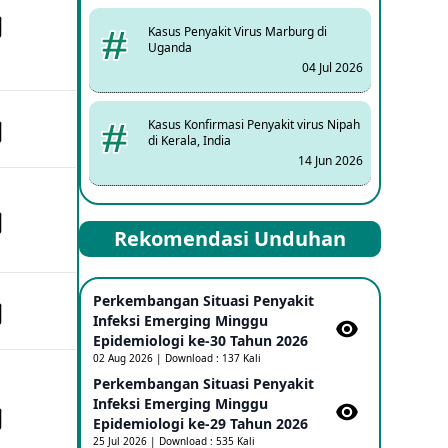
Kasus Penyakit Virus Marburg di
Uganda
04 Jul 2026
Kasus Konfirmasi Penyakit virus Nipah
di Kerala, India
14 Jun 2026
Kasus Dicurigai Penyakit virus Nipah di
Rekomendasi Unduhan
Kerala, India
12 Jun 2026
Perkembangan Situasi Penyakit
Mpox Clade 1b di Taiwan
Infeksi Emerging Minggu
25 May 2026
Epidemiologi ke-30 Tahun 2026
02 Aug 2026 | Download : 137 Kali
Perkembangan Situasi Penyakit
Update Informasi PHEIC Penyakit
Infeksi Emerging Minggu
Ebola
Epidemiologi ke-29 Tahun 2026
23 May 2026
25 Jul 2026 | Download : 535 Kali