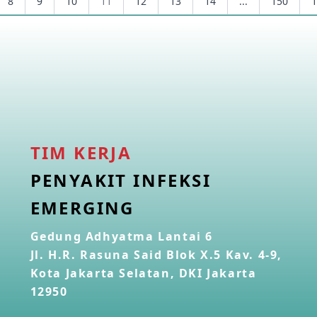
8
9
10
11
12
13
14
...
150
1
TIM KERJA
PENYAKIT INFEKSI
EMERGING
Gedung Adhyatma Lantai 6
Jl. H.R. Rasuna Said Blok X.5 Kav. 4-9,
Kota Jakarta Selatan, DKI Jakarta
12950