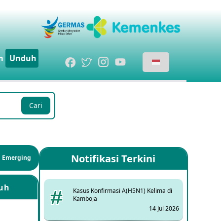
m
Unduh
Cari
Notifikasi Terkini
si Emerging
uh
Kasus Konfirmasi A(H5N1) Kelima di
Kamboja
14 Jul 2026