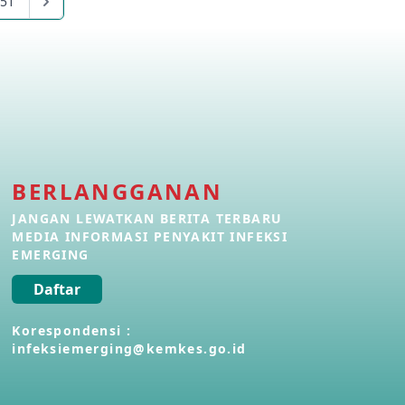
51
Penyakit Meningokokus di Vietnam
28 Apr 2026
Kasus Konfirmasi Avian Influenza
A(H5N1) Keempat di Kamboja
22 Apr 2026
BERLANGGANAN
Informasi Penyakit POH VAU yang
berkaitan dengan CMNV
JANGAN LEWATKAN BERITA TERBARU
21 Apr 2026
MEDIA INFORMASI PENYAKIT INFEKSI
EMERGING
Kasus Konfirmasi Avian Influenza
Daftar
A(H9N2) di Italia
26 Mar 2026
Korespondensi :
infeksiemerging@kemkes.go.id
Kasus Penyakit Meningokokus di
Inggris
19 Mar 2026