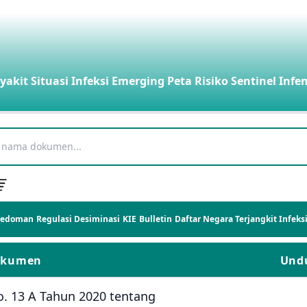
yakit
Situasi Infeksi Emerging
Peta Risiko
Sentinel Infe
Pedoman
Regulasi
Desiminasi
KIE
Bulletin
Daftar Negara Terjangkit Infek
okumen
Und
. 13 A Tahun 2020 tentang