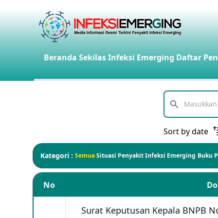
Beranda
Sekilas Infeksi Emerging
Daftar Pen
Telusuri
Sort by date
Kategori :
Semua
Situasi Penyakit Infeksi Emerging
Buku 
No
D
Surat Keputusan Kepala BNPB No