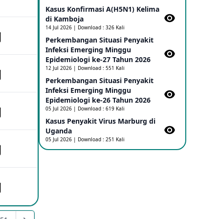
Kasus Konfirmasi A(H5N1) Kelima
di Kamboja​
Penetapan Outbreak Penyakit Ebola di
RD Kongo dan Uganda Sebagai PHEIC
14 Jul 2026 | Download : 326 Kali
17 May 2026
Perkembangan Situasi Penyakit
Infeksi Emerging Minggu
Epidemiologi ke-27 Tahun 2026
Outbreak Penyakti Ebola di RD Kongo
12 Jul 2026 | Download : 551 Kali
16 May 2026
Perkembangan Situasi Penyakit
Infeksi Emerging Minggu
Epidemiologi ke-26 Tahun 2026
Kasus Konfirmasi A(H5NN6) di Cina
05 Jul 2026 | Download : 619 Kali
08 May 2026
Kasus Penyakit Virus Marburg di
Uganda
05 Jul 2026 | Download : 251 Kali
Update Penyakit Virus Hanta Tipe HPS
di Kapal Pesiar MV Hondius
08 May 2026
Penyakit virus Hanta di Kapal Pesiar
Keberangkatan Argentina
04 May 2026