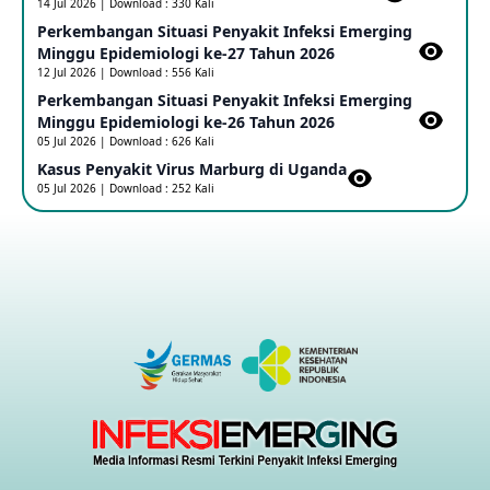
14 Jul 2026 | Download : 330 Kali
Penetapan Outbreak Penyakit Ebola di RD Kongo dan
Uganda Sebagai PHEIC
Perkembangan Situasi Penyakit Infeksi Emerging
17 May 2026
Minggu Epidemiologi ke-27 Tahun 2026
12 Jul 2026 | Download : 556 Kali
Perkembangan Situasi Penyakit Infeksi Emerging
Outbreak Penyakti Ebola di RD Kongo
Minggu Epidemiologi ke-26 Tahun 2026
16 May 2026
05 Jul 2026 | Download : 626 Kali
Kasus Penyakit Virus Marburg di Uganda
05 Jul 2026 | Download : 252 Kali
Kasus Konfirmasi A(H5NN6) di Cina
08 May 2026
Update Penyakit Virus Hanta Tipe HPS di Kapal Pesiar MV
Hondius
08 May 2026
Penyakit virus Hanta di Kapal Pesiar Keberangkatan
Argentina
04 May 2026