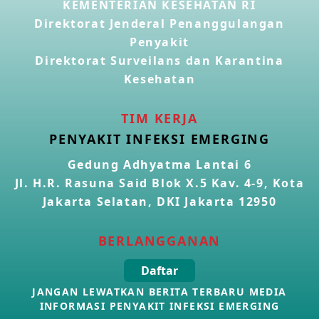
KEMENTERIAN KESEHATAN RI
Penyakit Meningokokus di Vietnam
28 Apr 2026
Direktorat Jenderal Penanggulangan
Penyakit
Direktorat Surveilans dan Karantina
Kasus Konfirmasi Avian Influenza A(H5N1) Keempat di
Kamboja
Kesehatan
22 Apr 2026
TIM KERJA
Informasi Penyakit POH VAU yang berkaitan dengan
PENYAKIT INFEKSI EMERGING
CMNV
21 Apr 2026
Gedung Adhyatma Lantai 6
Jl. H.R. Rasuna Said Blok X.5 Kav. 4-9, Kota
Kasus Konfirmasi Avian Influenza A(H9N2) di Italia
Jakarta Selatan, DKI Jakarta 12950
26 Mar 2026
BERLANGGANAN
Kasus Penyakit Meningokokus di Inggris
Daftar
19 Mar 2026
JANGAN LEWATKAN BERITA TERBARU MEDIA
INFORMASI PENYAKIT INFEKSI EMERGING
Kasus Konfirmasi Avian Influenza A(H5N1) di Kamboja