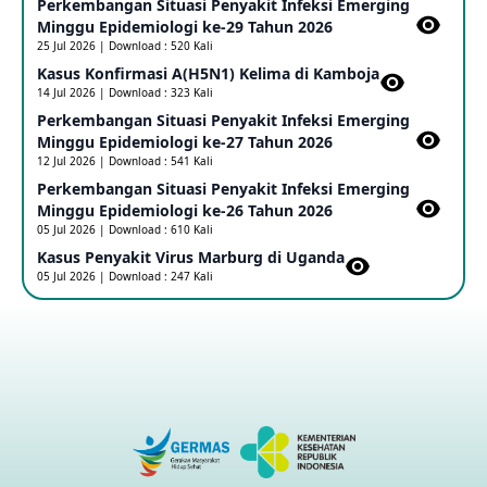
Perkembangan Situasi Penyakit Infeksi Emerging
Update Informasi PHEIC Penyakit Ebola
Minggu Epidemiologi ke-29 Tahun 2026
23 May 2026
25 Jul 2026 | Download : 520 Kali
Kasus Konfirmasi A(H5N1) Kelima di Kamboja​
14 Jul 2026 | Download : 323 Kali
Penetapan Outbreak Penyakit Ebola di RD Kongo dan
Uganda Sebagai PHEIC
Perkembangan Situasi Penyakit Infeksi Emerging
17 May 2026
Minggu Epidemiologi ke-27 Tahun 2026
12 Jul 2026 | Download : 541 Kali
Perkembangan Situasi Penyakit Infeksi Emerging
Outbreak Penyakti Ebola di RD Kongo
Minggu Epidemiologi ke-26 Tahun 2026
16 May 2026
05 Jul 2026 | Download : 610 Kali
Kasus Penyakit Virus Marburg di Uganda
05 Jul 2026 | Download : 247 Kali
Kasus Konfirmasi A(H5NN6) di Cina
08 May 2026
Update Penyakit Virus Hanta Tipe HPS di Kapal Pesiar MV
Hondius
08 May 2026
Penyakit virus Hanta di Kapal Pesiar Keberangkatan