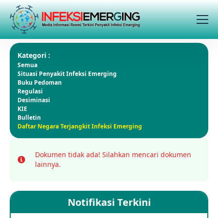
Kategori :
Semua
Situasi Penyakit Infeksi Emerging
Buku Pedoman
Regulasi
Desiminasi
KIE
Bulletin
Daftar Negara Terjangkit Infeksi Emerging
Dokumen tidak ada!
Silahkan mencari dokumen
Info
lainnya.
Notifikasi Terkini