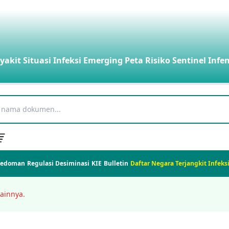
yakit
Situasi Infeksi Emerging
Peta Risiko
Sentinel Infe
Pedoman
Regulasi
Desiminasi
KIE
Bulletin
Daftar Negara Terjangkit Infek
ainnya.