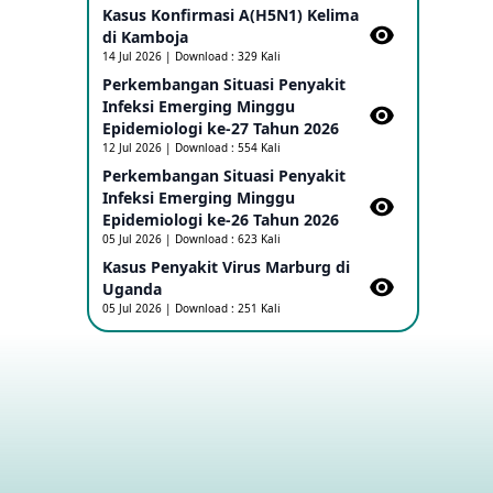
Kasus Konfirmasi A(H5N1) Kelima
di Kamboja​
Penetapan Outbreak Penyakit Ebola di
14 Jul 2026 | Download : 329 Kali
RD Kongo dan Uganda Sebagai PHEIC
Perkembangan Situasi Penyakit
17 May 2026
Infeksi Emerging Minggu
Epidemiologi ke-27 Tahun 2026
Outbreak Penyakti Ebola di RD Kongo
12 Jul 2026 | Download : 554 Kali
16 May 2026
Perkembangan Situasi Penyakit
Infeksi Emerging Minggu
Epidemiologi ke-26 Tahun 2026
Kasus Konfirmasi A(H5NN6) di Cina
05 Jul 2026 | Download : 623 Kali
08 May 2026
Kasus Penyakit Virus Marburg di
Uganda
05 Jul 2026 | Download : 251 Kali
Update Penyakit Virus Hanta Tipe HPS
di Kapal Pesiar MV Hondius
08 May 2026
Penyakit virus Hanta di Kapal Pesiar
Keberangkatan Argentina
04 May 2026