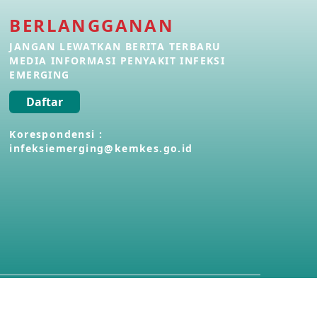
BERLANGGANAN
Penyakit Meningokokus di Vietnam
28 Apr 2026
JANGAN LEWATKAN BERITA TERBARU
MEDIA INFORMASI PENYAKIT INFEKSI
EMERGING
Kasus Konfirmasi Avian Influenza
A(H5N1) Keempat di Kamboja
Daftar
22 Apr 2026
Korespondensi :
infeksiemerging@kemkes.go.id
Informasi Penyakit POH VAU yang
berkaitan dengan CMNV
21 Apr 2026
Kasus Konfirmasi Avian Influenza
A(H9N2) di Italia
26 Mar 2026
Kasus Penyakit Meningokokus di
Inggris
19 Mar 2026