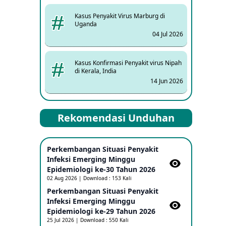
Kasus Penyakit Virus Marburg di
Uganda
04 Jul 2026
Kasus Konfirmasi Penyakit virus Nipah
di Kerala, India
14 Jun 2026
Kasus Dicurigai Penyakit virus Nipah di
Rekomendasi Unduhan
Kerala, India
12 Jun 2026
Perkembangan Situasi Penyakit
Mpox Clade 1b di Taiwan
Infeksi Emerging Minggu
25 May 2026
Epidemiologi ke-30 Tahun 2026
02 Aug 2026 | Download : 153 Kali
Perkembangan Situasi Penyakit
Update Informasi PHEIC Penyakit
Infeksi Emerging Minggu
Ebola
Epidemiologi ke-29 Tahun 2026
23 May 2026
25 Jul 2026 | Download : 550 Kali