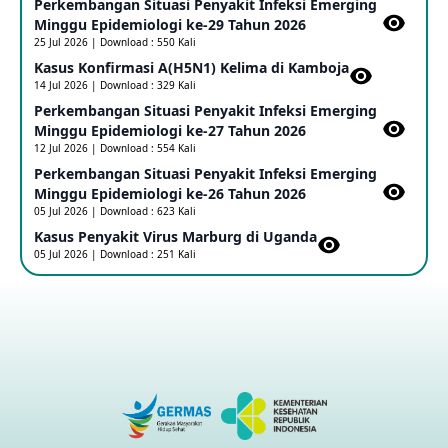
Perkembangan Situasi Penyakit Infeksi Emerging
Update Informasi PHEIC Penyakit Ebola
Minggu Epidemiologi ke-29 Tahun 2026
23 May 2026
25 Jul 2026 | Download : 550 Kali
Kasus Konfirmasi A(H5N1) Kelima di Kamboja​
14 Jul 2026 | Download : 329 Kali
Penetapan Outbreak Penyakit Ebola di RD Kongo dan
Uganda Sebagai PHEIC
Perkembangan Situasi Penyakit Infeksi Emerging
17 May 2026
Minggu Epidemiologi ke-27 Tahun 2026
12 Jul 2026 | Download : 554 Kali
Perkembangan Situasi Penyakit Infeksi Emerging
Outbreak Penyakti Ebola di RD Kongo
Minggu Epidemiologi ke-26 Tahun 2026
16 May 2026
05 Jul 2026 | Download : 623 Kali
Kasus Penyakit Virus Marburg di Uganda
05 Jul 2026 | Download : 251 Kali
Kasus Konfirmasi A(H5NN6) di Cina
08 May 2026
Update Penyakit Virus Hanta Tipe HPS di Kapal Pesiar MV
Hondius
08 May 2026
Penyakit virus Hanta di Kapal Pesiar Keberangkatan