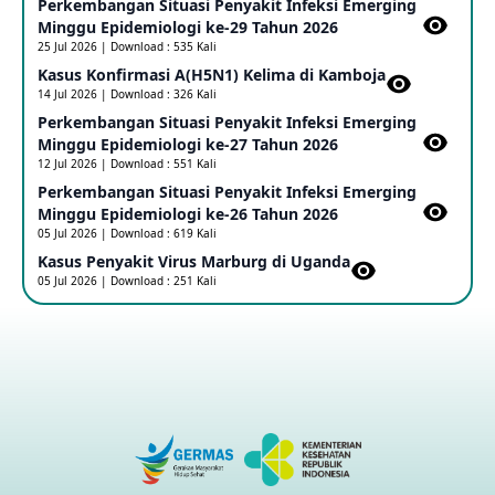
Perkembangan Situasi Penyakit Infeksi Emerging
Update Informasi PHEIC Penyakit Ebola
Minggu Epidemiologi ke-29 Tahun 2026
23 May 2026
25 Jul 2026 | Download : 535 Kali
Kasus Konfirmasi A(H5N1) Kelima di Kamboja​
14 Jul 2026 | Download : 326 Kali
Penetapan Outbreak Penyakit Ebola di RD Kongo dan
Uganda Sebagai PHEIC
Perkembangan Situasi Penyakit Infeksi Emerging
17 May 2026
Minggu Epidemiologi ke-27 Tahun 2026
12 Jul 2026 | Download : 551 Kali
Perkembangan Situasi Penyakit Infeksi Emerging
Outbreak Penyakti Ebola di RD Kongo
Minggu Epidemiologi ke-26 Tahun 2026
16 May 2026
05 Jul 2026 | Download : 619 Kali
Kasus Penyakit Virus Marburg di Uganda
05 Jul 2026 | Download : 251 Kali
Kasus Konfirmasi A(H5NN6) di Cina
08 May 2026
Update Penyakit Virus Hanta Tipe HPS di Kapal Pesiar MV
Hondius
08 May 2026
Penyakit virus Hanta di Kapal Pesiar Keberangkatan