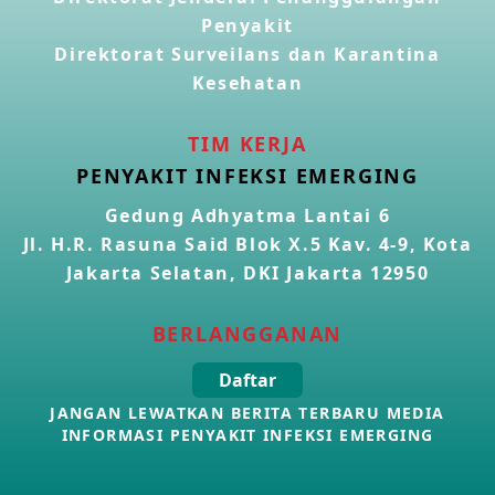
Penyakit
Kasus Konfirmasi Avian Influenza A(H5N1) Keempat di
Direktorat Surveilans dan Karantina
Kamboja
22 Apr 2026
Kesehatan
Informasi Penyakit POH VAU yang berkaitan dengan
TIM KERJA
CMNV
PENYAKIT INFEKSI EMERGING
21 Apr 2026
Gedung Adhyatma Lantai 6
Jl. H.R. Rasuna Said Blok X.5 Kav. 4-9, Kota
Kasus Konfirmasi Avian Influenza A(H9N2) di Italia
26 Mar 2026
Jakarta Selatan, DKI Jakarta 12950
BERLANGGANAN
Kasus Penyakit Meningokokus di Inggris
19 Mar 2026
Daftar
JANGAN LEWATKAN BERITA TERBARU MEDIA
Kasus Konfirmasi Avian Influenza A(H5N1) di Kamboja
INFORMASI PENYAKIT INFEKSI EMERGING
16 Mar 2026