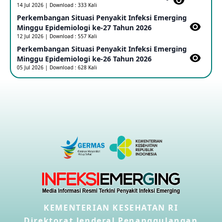
14 Jul 2026 | Download : 333 Kali
Perkembangan Situasi Penyakit Infeksi Emerging
Outbreak Penyakti Ebola di RD Kongo
Minggu Epidemiologi ke-27 Tahun 2026
16 May 2026
12 Jul 2026 | Download : 557 Kali
Perkembangan Situasi Penyakit Infeksi Emerging
Minggu Epidemiologi ke-26 Tahun 2026
Kasus Konfirmasi A(H5NN6) di Cina
05 Jul 2026 | Download : 628 Kali
08 May 2026
Update Penyakit Virus Hanta Tipe HPS di Kapal Pesiar MV
Hondius
08 May 2026
Penyakit virus Hanta di Kapal Pesiar Keberangkatan
Argentina
04 May 2026
Penyakit Meningokokus di Vietnam
KEMENTERIAN KESEHATAN RI
28 Apr 2026
Direktorat Jenderal Penanggulangan