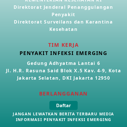
Direktorat Jenderal Penanggulangan
Penyakit
Kasus Konfirmasi Avian Influenza A(H5N1) Keempat di
Direktorat Surveilans dan Karantina
Kamboja
22 Apr 2026
Kesehatan
Informasi Penyakit POH VAU yang berkaitan dengan
TIM KERJA
CMNV
PENYAKIT INFEKSI EMERGING
21 Apr 2026
Gedung Adhyatma Lantai 6
Jl. H.R. Rasuna Said Blok X.5 Kav. 4-9, Kota
Kasus Konfirmasi Avian Influenza A(H9N2) di Italia
26 Mar 2026
Jakarta Selatan, DKI Jakarta 12950
BERLANGGANAN
Kasus Penyakit Meningokokus di Inggris
19 Mar 2026
Daftar
JANGAN LEWATKAN BERITA TERBARU MEDIA
Kasus Konfirmasi Avian Influenza A(H5N1) di Kamboja
INFORMASI PENYAKIT INFEKSI EMERGING
16 Mar 2026