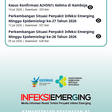
17 May 2026
Kasus Konfirmasi A(H5N1) Kelima di Kamboja​
14 Jul 2026 | Download : 333 Kali
Perkembangan Situasi Penyakit Infeksi Emerging
Outbreak Penyakti Ebola di RD Kongo
Minggu Epidemiologi ke-27 Tahun 2026
16 May 2026
12 Jul 2026 | Download : 557 Kali
Perkembangan Situasi Penyakit Infeksi Emerging
Minggu Epidemiologi ke-26 Tahun 2026
Kasus Konfirmasi A(H5NN6) di Cina
05 Jul 2026 | Download : 628 Kali
08 May 2026
Update Penyakit Virus Hanta Tipe HPS di Kapal Pesiar MV
Hondius
08 May 2026
Penyakit virus Hanta di Kapal Pesiar Keberangkatan
Argentina
04 May 2026
Penyakit Meningokokus di Vietnam
KEMENTERIAN KESEHATAN RI
28 Apr 2026