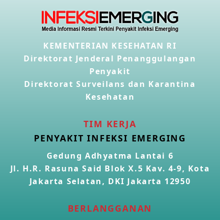
KEMENTERIAN KESEHATAN RI
Direktorat Jenderal Penanggulangan
Penyakit
Direktorat Surveilans dan Karantina
Kesehatan
TIM KERJA
PENYAKIT INFEKSI EMERGING
Gedung Adhyatma Lantai 6
Jl. H.R. Rasuna Said Blok X.5 Kav. 4-9, Kota
Jakarta Selatan, DKI Jakarta 12950
BERLANGGANAN