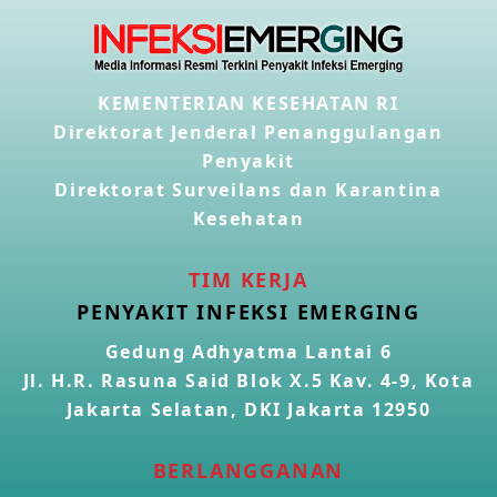
KEMENTERIAN KESEHATAN RI
Direktorat Jenderal Penanggulangan
Penyakit
Direktorat Surveilans dan Karantina
Kesehatan
TIM KERJA
PENYAKIT INFEKSI EMERGING
Gedung Adhyatma Lantai 6
Jl. H.R. Rasuna Said Blok X.5 Kav. 4-9, Kota
Jakarta Selatan, DKI Jakarta 12950
BERLANGGANAN