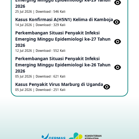
2026
25 Jul 2026 | Download : 546 Kali
Penetapan Outbreak Penyakit Ebola di RD Kongo
Kasus Konfirmasi A(H5N1) Kelima di Kamboja​
dan Uganda Sebagai PHEIC
14 Jul 2026 | Download : 329 Kali
17 May 2026
Perkembangan Situasi Penyakit Infeksi
Emerging Minggu Epidemiologi ke-27 Tahun
2026
Outbreak Penyakti Ebola di RD Kongo
12 Jul 2026 | Download : 552 Kali
16 May 2026
Perkembangan Situasi Penyakit Infeksi
Emerging Minggu Epidemiologi ke-26 Tahun
2026
Kasus Konfirmasi A(H5NN6) di Cina
05 Jul 2026 | Download : 621 Kali
08 May 2026
Kasus Penyakit Virus Marburg di Uganda
05 Jul 2026 | Download : 251 Kali
Update Penyakit Virus Hanta Tipe HPS di Kapal
Pesiar MV Hondius
08 May 2026
Penyakit virus Hanta di Kapal Pesiar Keberangkatan
Argentina
04 May 2026