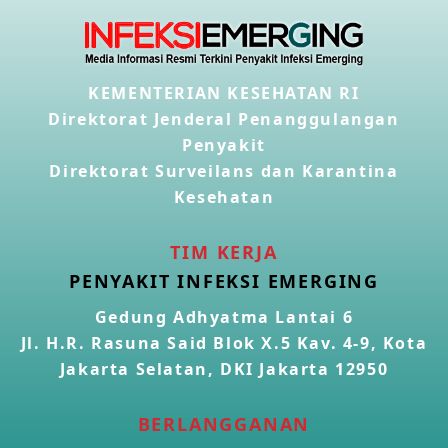
KEMENTERIAN KESEHATAN RI
Direktorat Jenderal Penanggulangan
Penyakit
Direktorat Surveilans dan Karantina
Kesehatan
TIM KERJA
PENYAKIT INFEKSI EMERGING
Gedung Adhyatma Lantai 6
Jl. H.R. Rasuna Said Blok X.5 Kav. 4-9, Kota
Jakarta Selatan, DKI Jakarta 12950
BERLANGGANAN