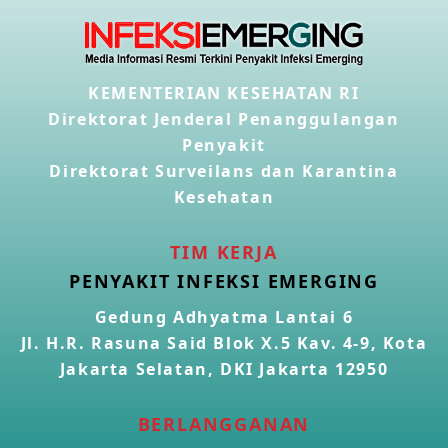
KEMENTERIAN KESEHATAN RI
Direktorat Jenderal Penanggulangan
Penyakit
Direktorat Surveilans dan Karantina
Kesehatan
TIM KERJA
PENYAKIT INFEKSI EMERGING
Gedung Adhyatma Lantai 6
Jl. H.R. Rasuna Said Blok X.5 Kav. 4-9, Kota
Jakarta Selatan, DKI Jakarta 12950
BERLANGGANAN