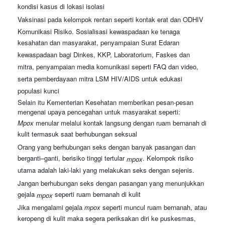
kondisi kasus di lokasi isolasi
Vaksinasi pada kelompok rentan seperti kontak erat dan ODHIV
Komunikasi Risiko. Sosialisasi kewaspadaan ke tenaga
kesahatan dan masyarakat, penyampaian Surat Edaran
kewaspadaan bagi Dinkes, KKP, Laboratorium, Faskes dan
mitra, penyampaian media komunikasi seperti FAQ dan video,
serta pemberdayaan mitra LSM HIV/AIDS untuk edukasi
populasi kunci
Selain itu Kementerian Kesehatan memberikan pesan-pesan
mengenai upaya pencegahan untuk masyarakat seperti:
Mpox
menular melalui kontak langsung dengan ruam bernanah di
kulit termasuk saat berhubungan seksual
Orang yang berhubungan seks dengan banyak pasangan dan
berganti–ganti, berisiko tinggi tertular
. Kelompok risiko
mpox
utama adalah laki-laki yang melakukan seks dengan sejenis.
Jangan berhubungan seks dengan pasangan yang menunjukkan
gejala
seperti ruam bernanah di kulit
mpox
Jika mengalami gejala
mpox
seperti muncul ruam bernanah, atau
keropeng di kulit maka segera periksakan diri ke puskesmas,