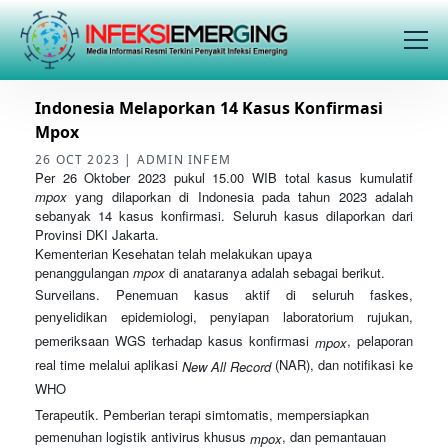
Indonesia Melaporkan 14 Kasus Konfirmasi
Mpox
26 OCT 2023 | ADMIN INFEM
Per 26 Oktober 2023 pukul 15.00 WIB total kasus kumulatif
mpox
yang dilaporkan di Indonesia pada tahun 2023
adalah
sebanyak 14 kasus konfirmasi. Seluruh kasus dilaporkan dari
Provinsi DKI Jakarta.
Kementerian Kesehatan telah melakukan upaya
penanggulangan
mpox
di anataranya adalah sebagai berikut.
Surveilans. Penemuan kasus aktif di seluruh faskes,
penyelidikan epidemiologi, penyiapan laboratorium rujukan,
pemeriksaan WGS terhadap kasus konfirmasi
, pelaporan
mpox
real time melalui aplikasi
(NAR), dan notifikasi ke
New All Record
WHO
Terapeutik. Pemberian terapi simtomatis, mempersiapkan
pemenuhan logistik antivirus khusus
, dan pemantauan
mpox