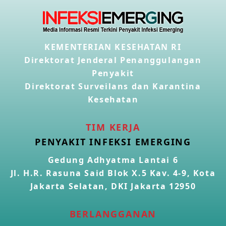
KEMENTERIAN KESEHATAN RI
Direktorat Jenderal Penanggulangan
Penyakit
Direktorat Surveilans dan Karantina
Kesehatan
TIM KERJA
PENYAKIT INFEKSI EMERGING
Gedung Adhyatma Lantai 6
Jl. H.R. Rasuna Said Blok X.5 Kav. 4-9, Kota
Jakarta Selatan, DKI Jakarta 12950
BERLANGGANAN