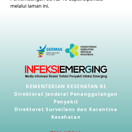
melalui
laman ini
.
KEMENTERIAN KESEHATAN RI
Direktorat Jenderal Penanggulangan
Penyakit
Direktorat Surveilans dan Karantina
Kesehatan