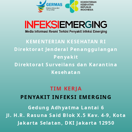
KEMENTERIAN KESEHATAN RI
Direktorat Jenderal Penanggulangan
Penyakit
Direktorat Surveilans dan Karantina
Kesehatan
TIM KERJA
PENYAKIT INFEKSI EMERGING
Gedung Adhyatma Lantai 6
Jl. H.R. Rasuna Said Blok X.5 Kav. 4-9, Kota
Jakarta Selatan, DKI Jakarta 12950