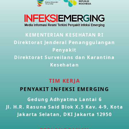
KEMENTERIAN KESEHATAN RI
Direktorat Jenderal Penanggulangan
Penyakit
Direktorat Surveilans dan Karantina
Kesehatan
TIM KERJA
PENYAKIT INFEKSI EMERGING
Gedung Adhyatma Lantai 6
Jl. H.R. Rasuna Said Blok X.5 Kav. 4-9, Kota
Jakarta Selatan, DKI Jakarta 12950