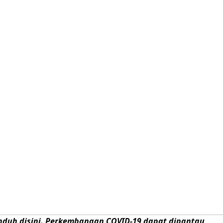
nduh disini
.
Perkembangan COVID-19 dapat dipantau