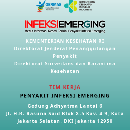
KEMENTERIAN KESEHATAN RI
Direktorat Jenderal Penanggulangan
Penyakit
Direktorat Surveilans dan Karantina
Kesehatan
TIM KERJA
PENYAKIT INFEKSI EMERGING
Gedung Adhyatma Lantai 6
Jl. H.R. Rasuna Said Blok X.5 Kav. 4-9, Kota
Jakarta Selatan, DKI Jakarta 12950