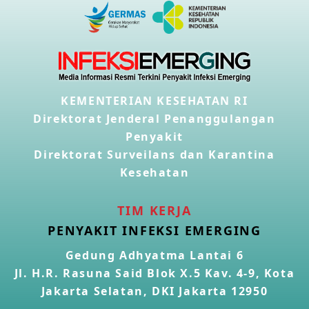
KEMENTERIAN KESEHATAN RI
Direktorat Jenderal Penanggulangan
Penyakit
Direktorat Surveilans dan Karantina
Kesehatan
TIM KERJA
PENYAKIT INFEKSI EMERGING
Gedung Adhyatma Lantai 6
Jl. H.R. Rasuna Said Blok X.5 Kav. 4-9, Kota
Jakarta Selatan, DKI Jakarta 12950