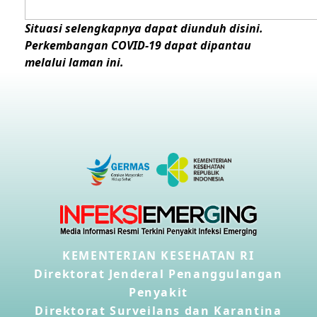
Situasi selengkapnya dapat
diunduh disini
.
Perkembangan COVID-19 dapat dipantau
melalui
laman ini
.
KEMENTERIAN KESEHATAN RI
Direktorat Jenderal Penanggulangan
Penyakit
Direktorat Surveilans dan Karantina