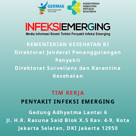
KEMENTERIAN KESEHATAN RI
Direktorat Jenderal Penanggulangan
Penyakit
Direktorat Surveilans dan Karantina
Kesehatan
TIM KERJA
PENYAKIT INFEKSI EMERGING
Gedung Adhyatma Lantai 6
Jl. H.R. Rasuna Said Blok X.5 Kav. 4-9, Kota
Jakarta Selatan, DKI Jakarta 12950