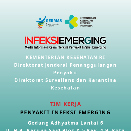
KEMENTERIAN KESEHATAN RI
Direktorat Jenderal Penanggulangan
Penyakit
Direktorat Surveilans dan Karantina
Kesehatan
TIM KERJA
PENYAKIT INFEKSI EMERGING
Gedung Adhyatma Lantai 6
Jl. H.R. Rasuna Said Blok X.5 Kav. 4-9, Kota