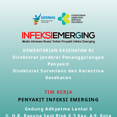
KEMENTERIAN KESEHATAN RI
Direktorat Jenderal Penanggulangan
Penyakit
Direktorat Surveilans dan Karantina
Kesehatan
TIM KERJA
PENYAKIT INFEKSI EMERGING
Gedung Adhyatma Lantai 6
Jl. H.R. Rasuna Said Blok X.5 Kav. 4-9, Kota