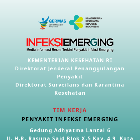
KEMENTERIAN KESEHATAN RI
Direktorat Jenderal Penanggulangan
Penyakit
Direktorat Surveilans dan Karantina
Kesehatan
TIM KERJA
PENYAKIT INFEKSI EMERGING
Gedung Adhyatma Lantai 6
Jl. H.R. Rasuna Said Blok X.5 Kav. 4-9, Kota