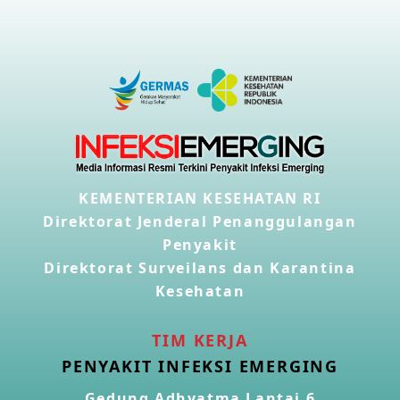
KEMENTERIAN KESEHATAN RI
Direktorat Jenderal Penanggulangan
Penyakit
Direktorat Surveilans dan Karantina
Kesehatan
TIM KERJA
PENYAKIT INFEKSI EMERGING
Gedung Adhyatma Lantai 6