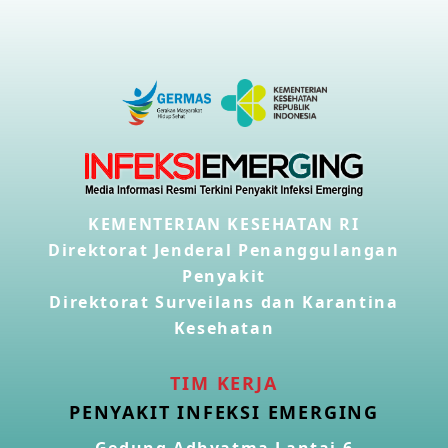
KEMENTERIAN KESEHATAN RI
Direktorat Jenderal Penanggulangan
Penyakit
Direktorat Surveilans dan Karantina
Kesehatan
TIM KERJA
PENYAKIT INFEKSI EMERGING
Gedung Adhyatma Lantai 6