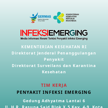
KEMENTERIAN KESEHATAN RI
Direktorat Jenderal Penanggulangan
Penyakit
Direktorat Surveilans dan Karantina
Kesehatan
TIM KERJA
PENYAKIT INFEKSI EMERGING
Gedung Adhyatma Lantai 6
Jl. H.R. Rasuna Said Blok X.5 Kav. 4-9, Kota