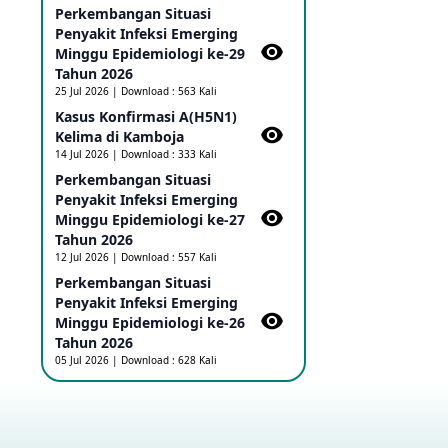
Perkembangan Situasi
Ebola di RD Kongo dan Uganda
Sebagai PHEIC
Penyakit Infeksi Emerging
17 May 2026
Minggu Epidemiologi ke-29
Tahun 2026
25 Jul 2026 | Download : 563 Kali
Outbreak Penyakti Ebola di RD
Kasus Konfirmasi A(H5N1)
Kongo
Kelima di Kamboja​
16 May 2026
14 Jul 2026 | Download : 333 Kali
Perkembangan Situasi
Penyakit Infeksi Emerging
Kasus Konfirmasi A(H5NN6) di
Cina
Minggu Epidemiologi ke-27
08 May 2026
Tahun 2026
12 Jul 2026 | Download : 557 Kali
Perkembangan Situasi
Update Penyakit Virus Hanta
Penyakit Infeksi Emerging
Tipe HPS di Kapal Pesiar MV
Minggu Epidemiologi ke-26
Hondius
Tahun 2026
08 May 2026
05 Jul 2026 | Download : 628 Kali
Penyakit virus Hanta di Kapal
Pesiar Keberangkatan
Argentina