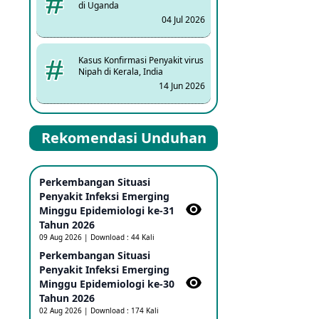
di Uganda
04 Jul 2026
Kasus Konfirmasi Penyakit virus
Nipah di Kerala, India
14 Jun 2026
Kasus Dicurigai Penyakit virus
Rekomendasi Unduhan
Nipah di Kerala, India
12 Jun 2026
Perkembangan Situasi
Mpox Clade 1b di Taiwan
Penyakit Infeksi Emerging
25 May 2026
Minggu Epidemiologi ke-31
Tahun 2026
09 Aug 2026 | Download : 44 Kali
Update Informasi PHEIC
Perkembangan Situasi
Penyakit Ebola
Penyakit Infeksi Emerging
23 May 2026
Minggu Epidemiologi ke-30
Tahun 2026
02 Aug 2026 | Download : 174 Kali
Penetapan Outbreak Penyakit