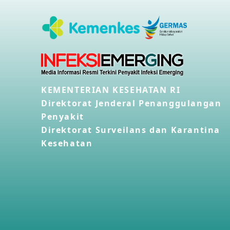
KEMENTERIAN KESEHATAN RI
Direktorat Jenderal Penanggulangan
Penyakit
Direktorat Surveilans dan Karantina
Kesehatan