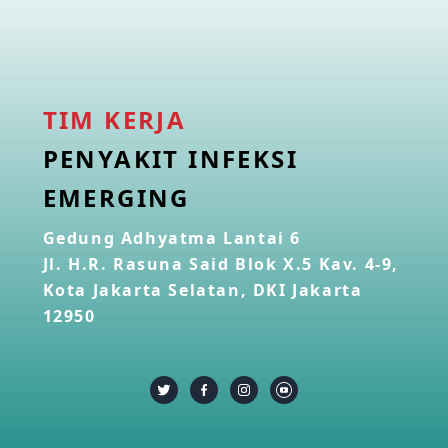
TIM KERJA
PENYAKIT INFEKSI
EMERGING
Gedung Adhyatma Lantai 6
Jl. H.R. Rasuna Said Blok X.5 Kav. 4-9,
Kota Jakarta Selatan, DKI Jakarta
12950