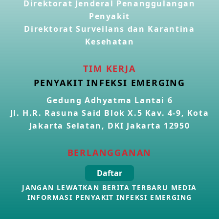
Direktorat Jenderal Penanggulangan
Penyakit
Kasus Konfirmasi Avian Influenza A(H5N1) Keempat di
Direktorat Surveilans dan Karantina
Kamboja
22 Apr 2026
Kesehatan
Informasi Penyakit POH VAU yang berkaitan dengan
TIM KERJA
CMNV
PENYAKIT INFEKSI EMERGING
21 Apr 2026
Gedung Adhyatma Lantai 6
Jl. H.R. Rasuna Said Blok X.5 Kav. 4-9, Kota
Kasus Konfirmasi Avian Influenza A(H9N2) di Italia
26 Mar 2026
Jakarta Selatan, DKI Jakarta 12950
BERLANGGANAN
Kasus Penyakit Meningokokus di Inggris
19 Mar 2026
Daftar
JANGAN LEWATKAN BERITA TERBARU MEDIA
Kasus Konfirmasi Avian Influenza A(H5N1) di Kamboja
INFORMASI PENYAKIT INFEKSI EMERGING
16 Mar 2026