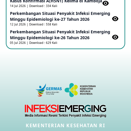
Kasus Konfirmasi A(H5N1) Kelima di Kamboja​
14 Jul 2026 | Download : 334 Kali
Perkembangan Situasi Penyakit Infeksi Emerging
Outbreak Penyakti Ebola di RD Kongo
Minggu Epidemiologi ke-27 Tahun 2026
16 May 2026
12 Jul 2026 | Download : 558 Kali
Perkembangan Situasi Penyakit Infeksi Emerging
Minggu Epidemiologi ke-26 Tahun 2026
Kasus Konfirmasi A(H5NN6) di Cina
05 Jul 2026 | Download : 629 Kali
08 May 2026
Update Penyakit Virus Hanta Tipe HPS di Kapal Pesiar MV
Hondius
08 May 2026
Penyakit virus Hanta di Kapal Pesiar Keberangkatan
Argentina
04 May 2026
Penyakit Meningokokus di Vietnam
KEMENTERIAN KESEHATAN RI
28 Apr 2026