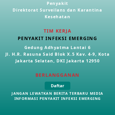
Penyakit
Direktorat Surveilans dan Karantina
Kasus Konfirmasi Avian Influenza A(H5N1) Keempat di
Kamboja
Kesehatan
22 Apr 2026
TIM KERJA
Informasi Penyakit POH VAU yang berkaitan dengan
PENYAKIT INFEKSI EMERGING
CMNV
21 Apr 2026
Gedung Adhyatma Lantai 6
Jl. H.R. Rasuna Said Blok X.5 Kav. 4-9, Kota
Kasus Konfirmasi Avian Influenza A(H9N2) di Italia
Jakarta Selatan, DKI Jakarta 12950
26 Mar 2026
BERLANGGANAN
Kasus Penyakit Meningokokus di Inggris
Daftar
19 Mar 2026
JANGAN LEWATKAN BERITA TERBARU MEDIA
INFORMASI PENYAKIT INFEKSI EMERGING
Kasus Konfirmasi Avian Influenza A(H5N1) di Kamboja
16 Mar 2026