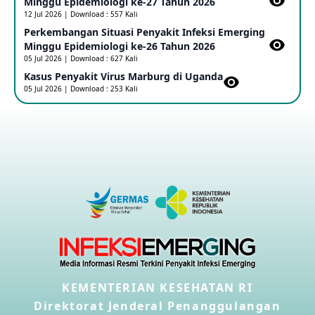
Minggu Epidemiologi ke-27 Tahun 2026
12 Jul 2026 | Download : 557 Kali
Perkembangan Situasi Penyakit Infeksi Emerging
Outbreak Penyakti Ebola di RD Kongo
Minggu Epidemiologi ke-26 Tahun 2026
16 May 2026
05 Jul 2026 | Download : 627 Kali
Kasus Penyakit Virus Marburg di Uganda
05 Jul 2026 | Download : 253 Kali
Kasus Konfirmasi A(H5NN6) di Cina
08 May 2026
Update Penyakit Virus Hanta Tipe HPS di Kapal Pesiar MV
Hondius
08 May 2026
Penyakit virus Hanta di Kapal Pesiar Keberangkatan
Argentina
04 May 2026
KEMENTERIAN KESEHATAN RI
Penyakit Meningokokus di Vietnam
28 Apr 2026
Direktorat Jenderal Penanggulangan