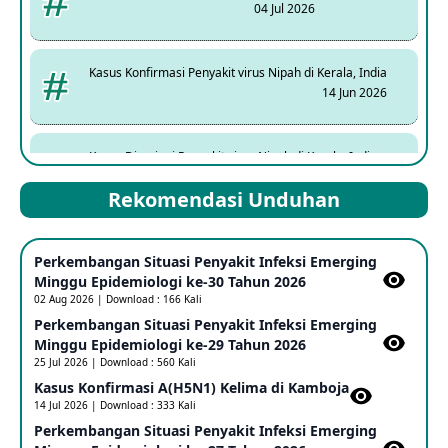
04 Jul 2026
Kasus Konfirmasi Penyakit virus Nipah di Kerala, India
14 Jun 2026
Kasus Dicurigai Penyakit virus Nipah di Kerala, India
12 Jun 2026
Rekomendasi Unduhan
Mpox Clade 1b di Taiwan
Perkembangan Situasi Penyakit Infeksi Emerging
25 May 2026
Minggu Epidemiologi ke-30 Tahun 2026
02 Aug 2026 | Download : 166 Kali
Perkembangan Situasi Penyakit Infeksi Emerging
Update Informasi PHEIC Penyakit Ebola
Minggu Epidemiologi ke-29 Tahun 2026
23 May 2026
25 Jul 2026 | Download : 560 Kali
Kasus Konfirmasi A(H5N1) Kelima di Kamboja​
14 Jul 2026 | Download : 333 Kali
Penetapan Outbreak Penyakit Ebola di RD Kongo dan
Uganda Sebagai PHEIC
Perkembangan Situasi Penyakit Infeksi Emerging
17 May 2026