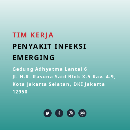
TIM KERJA
PENYAKIT INFEKSI
EMERGING
Gedung Adhyatma Lantai 6
Jl. H.R. Rasuna Said Blok X.5 Kav. 4-9,
Kota Jakarta Selatan, DKI Jakarta
12950