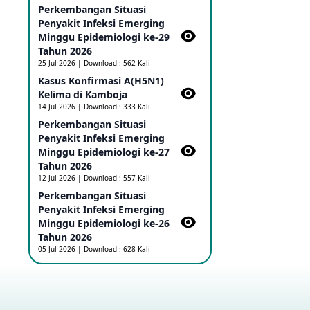
Perkembangan Situasi
Ebola di RD Kongo dan Uganda
Sebagai PHEIC
Penyakit Infeksi Emerging
17 May 2026
Minggu Epidemiologi ke-29
Tahun 2026
25 Jul 2026 | Download : 562 Kali
Outbreak Penyakti Ebola di RD
Kasus Konfirmasi A(H5N1)
Kongo
Kelima di Kamboja​
16 May 2026
14 Jul 2026 | Download : 333 Kali
Perkembangan Situasi
Penyakit Infeksi Emerging
Kasus Konfirmasi A(H5NN6) di
Cina
Minggu Epidemiologi ke-27
08 May 2026
Tahun 2026
12 Jul 2026 | Download : 557 Kali
Perkembangan Situasi
Update Penyakit Virus Hanta
Penyakit Infeksi Emerging
Tipe HPS di Kapal Pesiar MV
Minggu Epidemiologi ke-26
Hondius
Tahun 2026
08 May 2026
05 Jul 2026 | Download : 628 Kali
Penyakit virus Hanta di Kapal
Pesiar Keberangkatan
Argentina