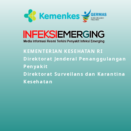
KEMENTERIAN KESEHATAN RI
Direktorat Jenderal Penanggulangan
Penyakit
Direktorat Surveilans dan Karantina
Kesehatan