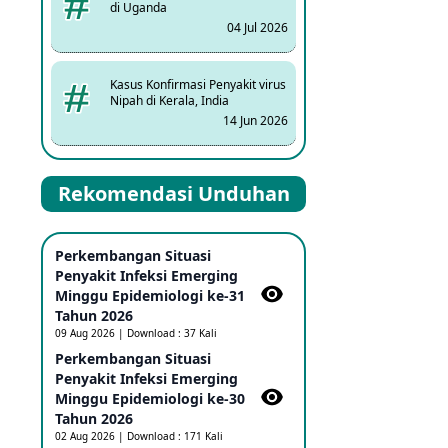
di Uganda
04 Jul 2026
Kasus Konfirmasi Penyakit virus
Nipah di Kerala, India
14 Jun 2026
Kasus Dicurigai Penyakit virus
Rekomendasi Unduhan
Nipah di Kerala, India
12 Jun 2026
Perkembangan Situasi
Mpox Clade 1b di Taiwan
Penyakit Infeksi Emerging
25 May 2026
Minggu Epidemiologi ke-31
Tahun 2026
09 Aug 2026 | Download : 37 Kali
Update Informasi PHEIC
Perkembangan Situasi
Penyakit Ebola
Penyakit Infeksi Emerging
23 May 2026
Minggu Epidemiologi ke-30
Tahun 2026
02 Aug 2026 | Download : 171 Kali
Penetapan Outbreak Penyakit