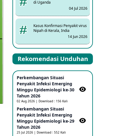
di Uganda
04 Jul 2026
Kasus Konfirmasi Penyakit virus
Nipah di Kerala, India
14 Jun 2026
Kasus Dicurigai Penyakit virus
Rekomendasi Unduhan
Nipah di Kerala, India
12 Jun 2026
Perkembangan Situasi
Mpox Clade 1b di Taiwan
Penyakit Infeksi Emerging
25 May 2026
Minggu Epidemiologi ke-30
Tahun 2026
02 Aug 2026 | Download : 156 Kali
Update Informasi PHEIC
Perkembangan Situasi
Penyakit Ebola
Penyakit Infeksi Emerging
23 May 2026
Minggu Epidemiologi ke-29
Tahun 2026
25 Jul 2026 | Download : 552 Kali
Penetapan Outbreak Penyakit