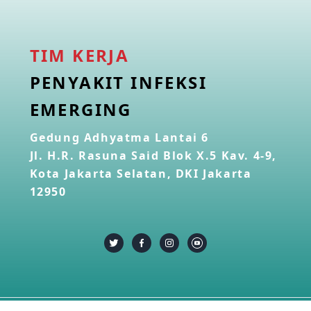
TIM KERJA
PENYAKIT INFEKSI
EMERGING
Gedung Adhyatma Lantai 6
Jl. H.R. Rasuna Said Blok X.5 Kav. 4-9,
Kota Jakarta Selatan, DKI Jakarta
12950