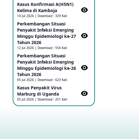
Kasus Konfirmasi A(H5N1)
Ebola di RD Kongo dan Uganda
Sebagai PHEIC
Kelima di Kamboja​
17 May 2026
14 Jul 2026 | Download : 329 Kali
Perkembangan Situasi
Penyakit Infeksi Emerging
Outbreak Penyakti Ebola di RD
Minggu Epidemiologi ke-27
Kongo
Tahun 2026
16 May 2026
12 Jul 2026 | Download : 554 Kali
Perkembangan Situasi
Penyakit Infeksi Emerging
Kasus Konfirmasi A(H5NN6) di
Cina
Minggu Epidemiologi ke-26
08 May 2026
Tahun 2026
05 Jul 2026 | Download : 623 Kali
Kasus Penyakit Virus
Update Penyakit Virus Hanta
Marburg di Uganda
Tipe HPS di Kapal Pesiar MV
05 Jul 2026 | Download : 251 Kali
Hondius
08 May 2026
Penyakit virus Hanta di Kapal
Pesiar Keberangkatan
Argentina