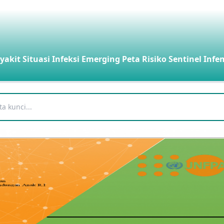
yakit
Situasi Infeksi Emerging
Peta Risiko
Sentinel Infe